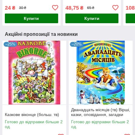
24
48,75
108
₴
₴
30 ₴
65 ₴
Купити
Купити
Акційні пропозиції та новинки
–25%
–20%
Дванадцать місяців (тв) Вірші,
Казкове віконце (больш. тв)
казки, оповідання, загадки
Готово до відправки більше 2
Готово до відправки більше 2
од.
од.