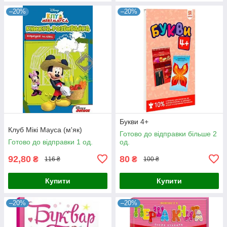
–20%
–20%
Букви 4+
Клуб Мікі Мауса (м'як)
Готово до відправки більше 2
Готово до відправки 1 од.
од.
92,80
80
₴
₴
116 ₴
100 ₴
Купити
Купити
–20%
–20%