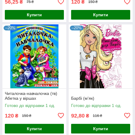
56,25
120
₴
₴
75 ₴
150 ₴
Купити
Купити
–20%
–20%
Читалочка-навчалочка (тв)
Абетка у віршах
Барбі (м'як)
Готово до відправки 1 од.
Готово до відправки 1 од.
120
92,80
₴
₴
150 ₴
116 ₴
Купити
Купити