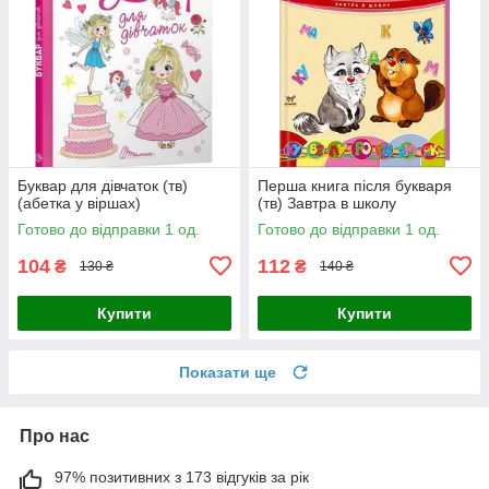
Буквар для дівчаток (тв)
Перша книга після букваря
(абетка у віршах)
(тв) Завтра в школу
Готово до відправки 1 од.
Готово до відправки 1 од.
104
112
₴
₴
130 ₴
140 ₴
Купити
Купити
Показати ще
Про нас
97% позитивних з 173 відгуків за рік