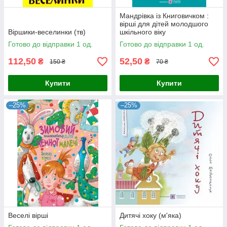
Мандрівка із Книговичком :
вірші для дітей молодшого
Віршики-веселинки (тв)
шкільного віку
Готово до відправки 1 од.
Готово до відправки 1 од.
112,50
52,50
₴
₴
150 ₴
70 ₴
Купити
Купити
–25%
–25%
Веселі вірші
Дитячі хоку (м'яка)