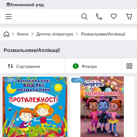
📕Книжковий ряд
Книги
Дитяча література
Розмальовки/Аплікації
Розмальовки/Аплікації
Сортування
0
Фільтри
–20%
–20%