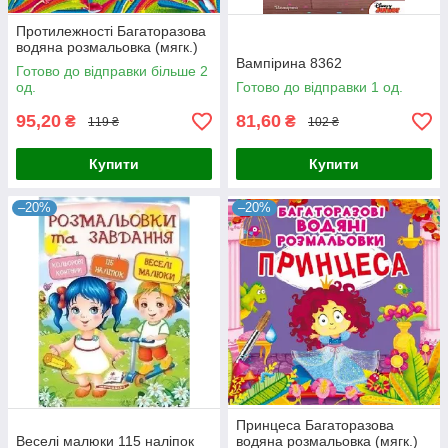
Протилежності Багаторазова
водяна розмальовка (мягк.)
Вампірина 8362
Готово до відправки більше 2
од.
Готово до відправки 1 од.
95,20
81,60
₴
₴
119 ₴
102 ₴
Купити
Купити
–20%
–20%
Принцеса Багаторазова
Веселі малюки 115 наліпок
водяна розмальовка (мягк.)