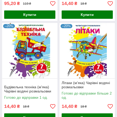
95,20
14,40
₴
₴
119 ₴
18 ₴
Купити
Купити
–20%
–20%
Літаки (м'яка) Чарівні водяні
Будівельна техніка (м'яка)
розмальовки
Чарівні водяні розмальовки
Готово до відправки більше 2
Готово до відправки 1 од.
од.
14,40
14,40
₴
₴
18 ₴
18 ₴