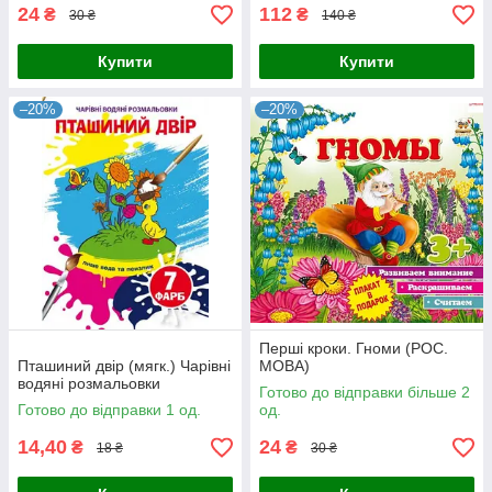
24
112
₴
₴
30 ₴
140 ₴
Купити
Купити
–20%
–20%
Перші кроки. Гноми (РОС.
Пташиний двір (мягк.) Чарівні
МОВА)
водяні розмальовки
Готово до відправки більше 2
Готово до відправки 1 од.
од.
14,40
24
₴
₴
18 ₴
30 ₴