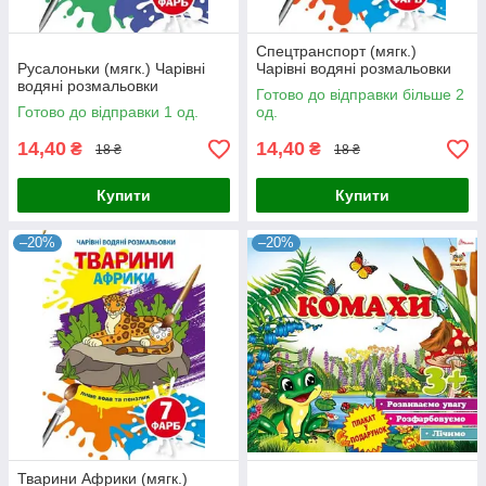
Спецтранспорт (мягк.)
Русалоньки (мягк.) Чарівні
Чарівні водяні розмальовки
водяні розмальовки
Готово до відправки більше 2
Готово до відправки 1 од.
од.
14,40
14,40
₴
₴
18 ₴
18 ₴
Купити
Купити
–20%
–20%
Тварини Африки (мягк.)