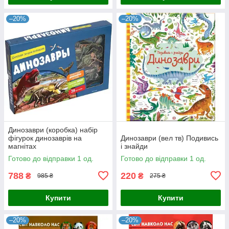
–20%
–20%
Динозаври (коробка) набір
фігурок динозаврів на
Динозаври (вел тв) Подивись
магнітах
і знайди
Готово до відправки 1 од.
Готово до відправки 1 од.
788
220
₴
₴
985 ₴
275 ₴
Купити
Купити
–20%
–20%