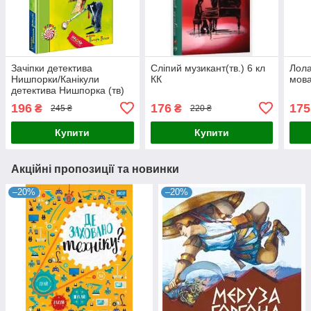
Зачіпки детектива
Сліпий музикант(тв.) 6 кл
Лола
Нишпорки/Канікули
КК
мова
детектива Нишпорка (тв)
196
176
175
₴
₴
245 ₴
220 ₴
Купити
Купити
Акційні пропозиції та новинки
–20%
–20%