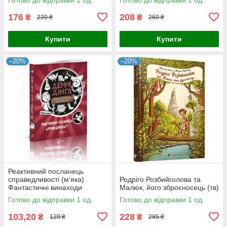
176
208
₴
₴
220 ₴
260 ₴
Купити
Купити
–20%
–20%
Реактивний посланець
справедливості (м'яка)
Родріго Розбийголова та
Фантастичні винаходи
Малюк, його зброєносець (тв)
Готово до відправки 1 од.
Готово до відправки 1 од.
103,20
228
₴
₴
129 ₴
285 ₴