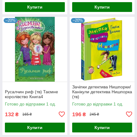
Купити
Купити
–20%
–20%
Зачіпки детектива Нишпорки/
Русалчин риф (тв) Таємне
Канікули детектива Нишпорка
королівство Книга4
(тв)
Готово до відправки 1 од.
Готово до відправки 1 од.
132
196
₴
₴
165 ₴
245 ₴
Купити
Купити