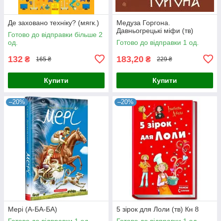
Де заховано техніку? (мягк.)
Медуза Горгона.
Давньогрецькі міфи (тв)
Готово до відправки більше 2
од.
Готово до відправки 1 од.
132
183,20
₴
₴
165 ₴
229 ₴
Купити
Купити
–20%
–20%
Мері (А-БА-БА)
5 зірок для Лоли (тв) Кн 8
Готово до відправки 1 од.
Готово до відправки 1 од.