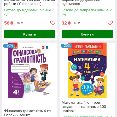
роботи (Універсальні)
віднімання
Готово до відправки більше 2
Готово до відправки більше 2
од.
од.
56
32
₴
₴
70 ₴
40 ₴
Купити
Купити
–20%
–20%
Математика 4 кл Ігрові
завдання з наліпками 100
Фінансова грамотність 4 кл
наліпок
Робочий зошит
Готово до відправки більше 2