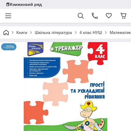
📕Книжковий ряд
Книги
Шкільна література
4 клас НУШ
Математик
–20%