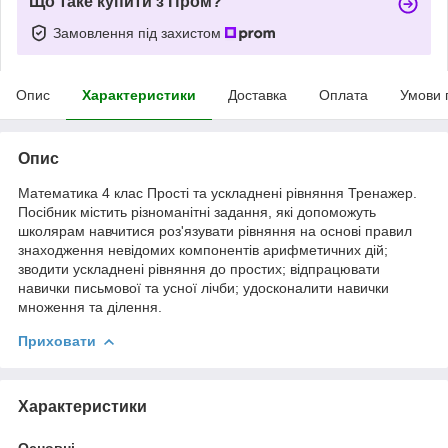
Що таке купити з Пром?
Замовлення під захистом
Опис
Характеристики
Доставка
Оплата
Умови 
Опис
Математика 4 клас Прості та ускладнені рівняння Тренажер.
Посібник містить різноманітні задання, які допоможуть
школярам навчитися роз'язувати рівняння на основі правил
знаходження невідомих компонентів арифметичних дій;
зводити ускладнені рівняння до простих; відпрацювати
навички письмової та усної лічби; удосконалити навички
множення та ділення.
Приховати
Характеристики
Основні