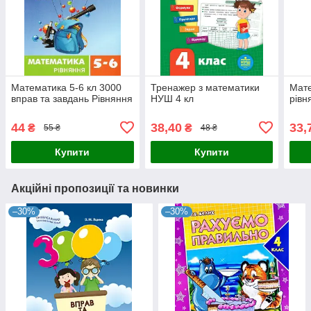
Математика 5-6 кл 3000
Тренажер з математики
Мате
вправ та завдань Рівняння
НУШ 4 кл
рівн
44
38,40
33,
₴
₴
55 ₴
48 ₴
Купити
Купити
Акційні пропозиції та новинки
–30%
–30%