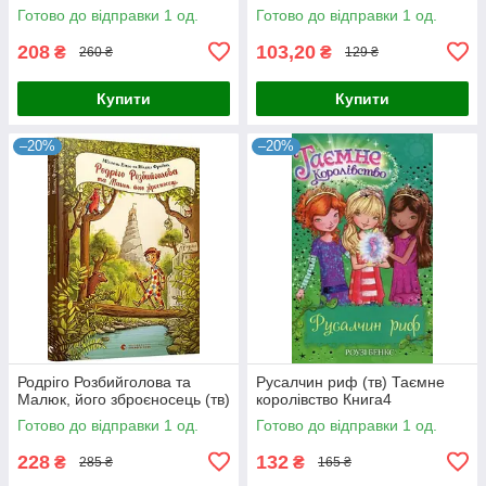
Готово до відправки 1 од.
Готово до відправки 1 од.
208
103,20
₴
₴
260 ₴
129 ₴
Купити
Купити
–20%
–20%
Родріго Розбийголова та
Русалчин риф (тв) Таємне
Малюк, його зброєносець (тв)
королівство Книга4
Готово до відправки 1 од.
Готово до відправки 1 од.
228
132
₴
₴
285 ₴
165 ₴