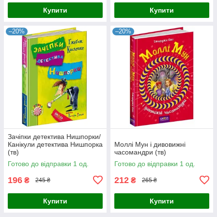
Купити
Купити
–20%
–20%
Зачіпки детектива Нишпорки/
Канікули детектива Нишпорка
Моллі Мун і дивовижні
(тв)
часомандри (тв)
Готово до відправки 1 од.
Готово до відправки 1 од.
196
212
₴
₴
245 ₴
265 ₴
Купити
Купити