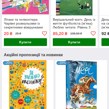
Літаки та гелікоптери.
Вирішальний матч. День із
День
Чарівні розмальовки із
життя футболіста (м'яка)
на с
секретними візерунками
Люблю читати. Рівень 3
(м'я
(м'яка) (РОС. МОВА)
20
85,20
92
₴
₴
25 ₴
106,50 ₴
Купити
Купити
Акційні пропозиції та новинки
–20%
–20%