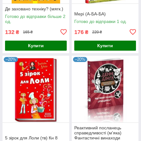
Де заховано техніку? (мягк.)
Мері (А-БА-БА)
Готово до відправки більше 2
од.
Готово до відправки 1 од.
132
176
₴
₴
165 ₴
220 ₴
Купити
Купити
–20%
–20%
Реактивний посланець
справедливості (м'яка)
5 зірок для Лоли (тв) Кн 8
Фантастичні винаходи