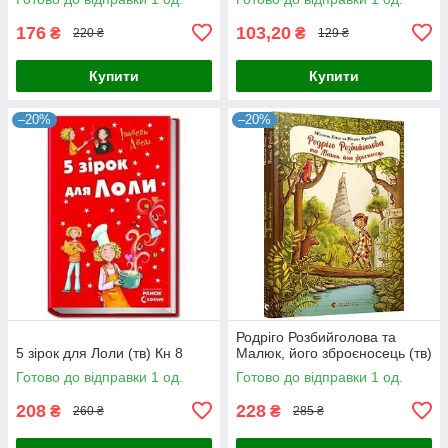
176
103,20
₴
₴
220 ₴
129 ₴
Купити
Купити
–20%
–20%
Родріго Розбийголова та
5 зірок для Лоли (тв) Кн 8
Малюк, його зброєносець (тв)
Готово до відправки 1 од.
Готово до відправки 1 од.
208
228
₴
₴
260 ₴
285 ₴