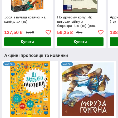
Зося з вулиці котячої на
По другому колу. Як
Appl
канікулах (тв)
виграти війну з
(тв)
бюрократією (тв) (рос.
мова)
127,50
56,25
138
₴
₴
150 ₴
75 ₴
Купити
Купити
Акційні пропозиції та новинки
–20%
–20%