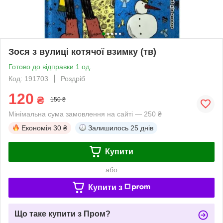
Зося з вулиці котячої взимку (тв)
Готово до відправки 1 од.
Код: 191703
Роздріб
120
₴
150 ₴
Мінімальна сума замовлення на сайті — 250 ₴
Економія
30 ₴
Залишилось
25 днів
Купити
або
Купити з
Що таке купити з Пром?