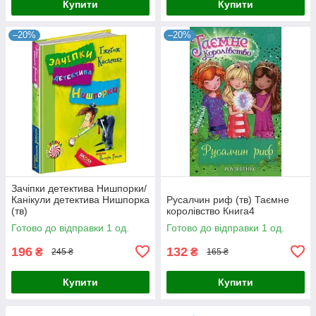
Купити
Купити
–20%
–20%
Зачіпки детектива Нишпорки/
Канікули детектива Нишпорка
Русалчин риф (тв) Таємне
(тв)
королівство Книга4
Готово до відправки 1 од.
Готово до відправки 1 од.
196
132
₴
₴
245 ₴
165 ₴
Купити
Купити