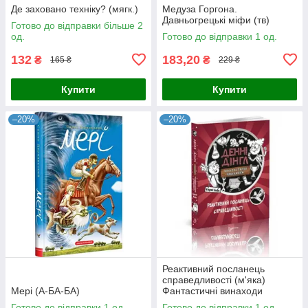
Де заховано техніку? (мягк.)
Медуза Горгона.
Давньогрецькі міфи (тв)
Готово до відправки більше 2
од.
Готово до відправки 1 од.
132
183,20
₴
₴
165 ₴
229 ₴
Купити
Купити
–20%
–20%
Реактивний посланець
справедливості (м'яка)
Мері (А-БА-БА)
Фантастичні винаходи
Готово до відправки 1 од.
Готово до відправки 1 од.