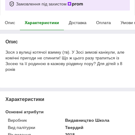
Замовлення під захистом
Опис
Характеристики
Доставка
Оплата
Умови 
Опис
Зося з вулиці котячої взимку (тв). У Зосі зимові канікули, але
комічні пригоди не спинити! Що ж цього разу трапиться із
Зосею та її родиною в казкову різдвяну пору? Для дітей з 8
років
Характеристики
Основні атрибути
Виробник
Видавництво Школа
Вид палітурки
Твердий
Рік видання
2018