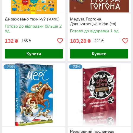
Де заховано техніку? (мягк.)
Медуза Горгона.
Давньогрецькі міфи (тв)
Готово до відправки більше 2
од.
Готово до відправки 1 од.
132
183,20
₴
₴
165 ₴
229 ₴
Купити
Купити
–20%
–20%
Реактивний посланець