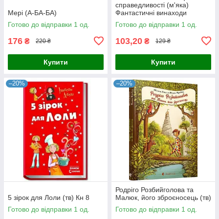
справедливості (м'яка)
Мері (А-БА-БА)
Фантастичні винаходи
Готово до відправки 1 од.
Готово до відправки 1 од.
176
103,20
₴
₴
220 ₴
129 ₴
Купити
Купити
–20%
–20%
Родріго Розбийголова та
5 зірок для Лоли (тв) Кн 8
Малюк, його зброєносець (тв)
Готово до відправки 1 од.
Готово до відправки 1 од.