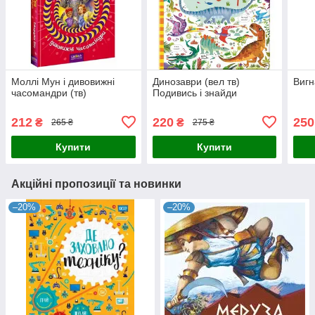
Моллі Мун і дивовижні
Динозаври (вел тв)
Вигн
часомандри (тв)
Подивись і знайди
212
220
250
₴
₴
265 ₴
275 ₴
Купити
Купити
Акційні пропозиції та новинки
–20%
–20%