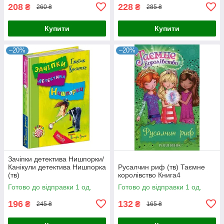
208
228
₴
₴
260 ₴
285 ₴
Купити
Купити
–20%
–20%
Зачіпки детектива Нишпорки/
Канікули детектива Нишпорка
Русалчин риф (тв) Таємне
(тв)
королівство Книга4
Готово до відправки 1 од.
Готово до відправки 1 од.
196
132
₴
₴
245 ₴
165 ₴