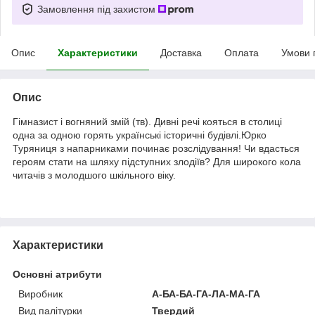
Замовлення під захистом
Опис
Характеристики
Доставка
Оплата
Умови 
Опис
Гімназист і вогняний змій (тв). Дивні речі кояться в столиці
одна за одною горять українські історичні будівлі.Юрко
Туряниця з напарниками починає розслідування! Чи вдасться
героям стати на шляху підступних злодіїв? Для широкого кола
читачів з молодшого шкільного віку.
Характеристики
Основні атрибути
Виробник
А-БА-БА-ГА-ЛА-МА-ГА
Вид палітурки
Твердий