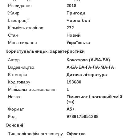
Рік видання
2018
Жанр
Пригоди
Ілюстрації
Чорно-білі
Кількість сторінок
272
Стан
Новий
Мова видання
Українська
Користувальницькі характеристики
Автор
Кокотюха (А-БА-БА)
Видавництво
А-БА-БА-ГА-ЛА-МА-ГА
Категорія
Дитяча література
Код товару
193680
Мінімальне замовлення
1
Назва
Гімназист і вогняний змій
(тв)
Формат
А5+
Код
9786175851388
Основні
Тип поліграфічного паперу
Офсетна