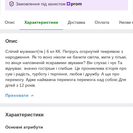
Замовлення під захистом
Опис
Характеристики
Доставка
Оплата
Умови 
Опис
Сліпий музикант(тв.) 6 кл КК. Петрусь огорнутий темрявою з
народження. Як то воно ніколи не бачити світла, жити у пітьмі,
по вінця наповненій яскравими звуками? Він слухає і чує Та
відчуває: значно гостріше і глибше. Це прониклива історія про
сум і радість, турботу і терпіння, любов і дружбу. А ще про
перемогу. Адже найважча перемога перемога над собою.Для
дітей з 12 років.
Приховати
Характеристики
Основні атрибути