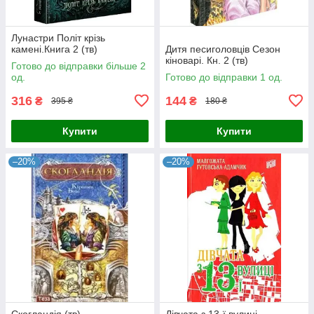
Лунастри Політ крізь
камені.Книга 2 (тв)
Дитя песиголовців Сезон
кіноварі. Кн. 2 (тв)
Готово до відправки більше 2
од.
Готово до відправки 1 од.
316
144
₴
₴
395 ₴
180 ₴
Купити
Купити
–20%
–20%
Скогландія (тв)
Дівчата з 13-ї вулиці