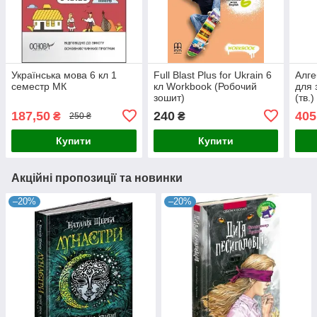
Українська мова 6 кл 1
Full Blast Plus for Ukrain 6
Алге
семестр МК
кл Workbook (Робочий
для 
зошит)
(тв.)
187,50
240
405
₴
₴
250 ₴
Купити
Купити
Акційні пропозиції та новинки
–20%
–20%