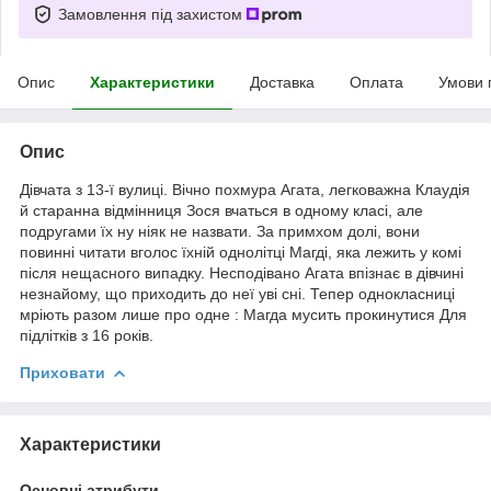
Замовлення під захистом
Опис
Характеристики
Доставка
Оплата
Умови 
Опис
Дівчата з 13-ї вулиці. Вічно похмура Агата, легковажна Клаудія
й старанна відмінниця Зося вчаться в одному класі, але
подругами їх ну ніяк не назвати. За примхом долі, вони
повинні читати вголос їхній однолітці Магді, яка лежить у комі
після нещасного випадку. Несподівано Агата впізнає в дівчині
незнайому, що приходить до неї уві сні. Тепер однокласниці
мріють разом лише про одне : Магда мусить прокинутися Для
підлітків з 16 років.
Приховати
Характеристики
Основні атрибути