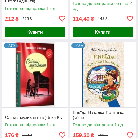
Скогландія (тв)
Готово до відправки більше 2
Готово до відправки 1 од.
од.
212
114,40
₴
₴
265 ₴
143 ₴
Купити
Купити
–20%
–20%
Енеїда Наталка Полтавка
Сліпий музикант(тв.) 6 кл КК
(м'як)
Готово до відправки 1 од.
Готово до відправки 1 од.
176
159,20
₴
₴
220 ₴
199 ₴