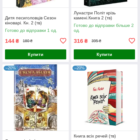
Лунастри Політ крізь
Дитя песиголовців Сезон
камені.Книга 2 (тв)
кіноварі. Кн. 2 (тв)
Готово до відправки більше 2
Готово до відправки 1 од.
од.
144
316
₴
₴
180 ₴
395 ₴
Купити
Купити
–20%
–20%
Книга всіх речей (тв)