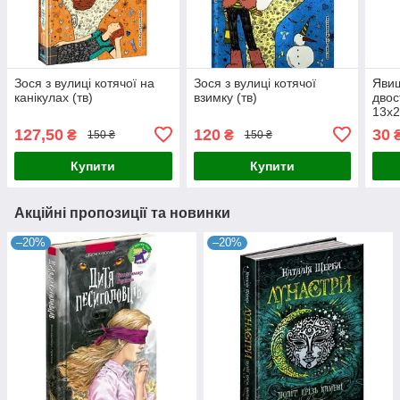
Зося з вулиці котячої на
Зося з вулиці котячої
Явищ
канікулах (тв)
взимку (тв)
двос
13х2
127,50
120
30
₴
₴
150 ₴
150 ₴
Купити
Купити
Акційні пропозиції та новинки
–20%
–20%