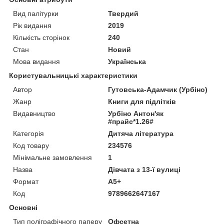
Вид палітурки
Твердий
Рік видання
2019
Кількість сторінок
240
Стан
Новий
Мова видання
Українська
Користувальницькі характеристики
Автор
Гутовська-Адамчик (Урбіно)
Жанр
Книги для підлітків
Видавництво
Урбіно Антон'як
#прайс*1.26#
Категорія
Дитяча література
Код товару
234576
Мінімальне замовлення
1
Назва
Дівчата з 13-ї вулиці
Формат
А5+
Код
9789662647167
Основні
Тип поліграфічного паперу
Офсетна