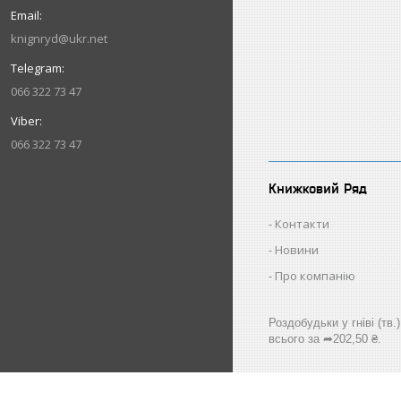
knignryd@ukr.net
066 322 73 47
066 322 73 47
Книжковий Ряд
Контакти
Новини
Про компанію
Роздобудьки у гніві (тв
всього за ➦202,50 ₴.