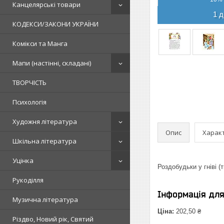
Канцелярські товари
1 д
КОДЕКСИ/ЗАКОНИ УКРАЇНИ
Комікси та Манга
Мапи (настінні, складані)
ТВОРЧІСТЬ
Психологія
Художня література
Опис
Харак
Шкільна література
Уцінка
Роздобудьки у гніві (т
Рукоділля
Інформація дл
Музична література
Ціна:
202,50 ₴
Різдво, Новий рік, Святий