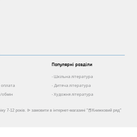
Популярні розділи
Шкільна література
 оплата
Дитяча література
/обмін
Художня література
іку 7-12 років. ᐉ замовити в інтернет-магазині "📕Книжковий ряд"