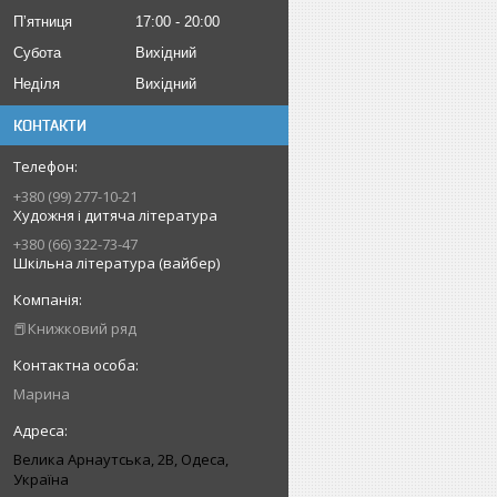
Пʼятниця
17:00
20:00
Субота
Вихідний
Неділя
Вихідний
КОНТАКТИ
+380 (99) 277-10-21
Художня і дитяча література
+380 (66) 322-73-47
Шкільна література (вайбер)
📕Книжковий ряд
Марина
Велика Арнаутська, 2В, Одеса,
Україна