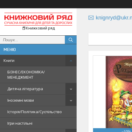
knignryd@ukr.n
📕Книжковий ряд
Книги
БІЗНЕС/ЕКОНОМІКА/
МЕНЕДЖМЕНТ
Дитяча література
Іноземні мови
Історія/Політика/Суспільство
Ігри настільні
–10%