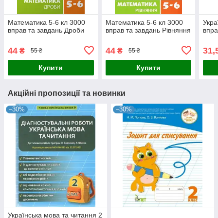
Математика 5-6 кл 3000
Математика 5-6 кл 3000
Укра
вправ та завдань Дроби
вправ та завдань Рівняння
впра
44
44
31,
₴
₴
55 ₴
55 ₴
Купити
Купити
Акційні пропозиції та новинки
–30%
–30%
Українська мова та читання 2