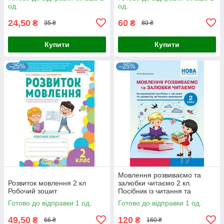
од.
од.
24,50
60
₴
₴
35 ₴
80 ₴
Купити
Купити
–25%
–25%
Мовлення розвиваємо та
Розвиток мовлення 2 кл
залюбки читаємо 2 кл.
Робочий зошит
Посібник із читання та
розвитку звязного мовлення
Готово до відправки 1 од.
Готово до відправки 1 од.
49,50
120
₴
₴
66 ₴
160 ₴