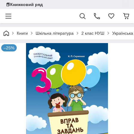
📕Книжковий ряд
Книги
Шкільна література
2 клас НУШ
Українська
–25%