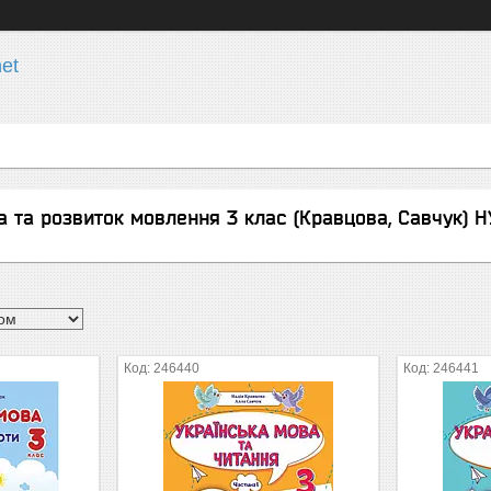
et
а та розвиток мовлення 3 клас (Кравцова, Савчук) 
246440
246441