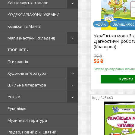
Канцелярські товари
КОДЕКСИ/ЗАКОНИ УКРАЇНИ
–20%
Залишилось
Комікси та Манга
Українська мова 3 
Мапи (настінні, складані)
Діагностичні робот
(Кравцова)
ТВОРЧІСТЬ
70 ₴
56 ₴
Психологія
Готово до відправки більше
Художня література
Купити
Шкільна література
Уцінка
246443
Рукоділля
Музична література
Різдво, Новий рік, Святий