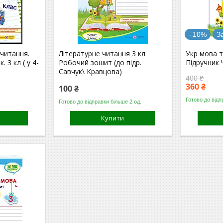
–10%
З
 читання.
Літературне читання 3 кл
Укр мова т
 3 кл ( у 4-
Робочий зошит (до підр.
Підручник 
Савчук\ Кравцова)
400 ₴
360 ₴
100 ₴
Готово до відп
Готово до відправки більше 2 од.
Купити