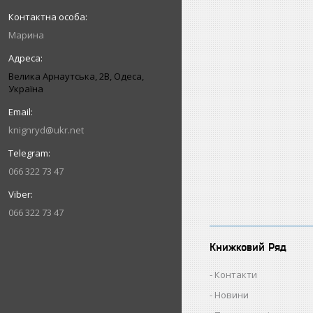
Марина
Велика Арнаутська, 2В, Одеса,
Україна
knignryd@ukr.net
066 322 73 47
066 322 73 47
Книжковий Ряд
Контакти
Новини