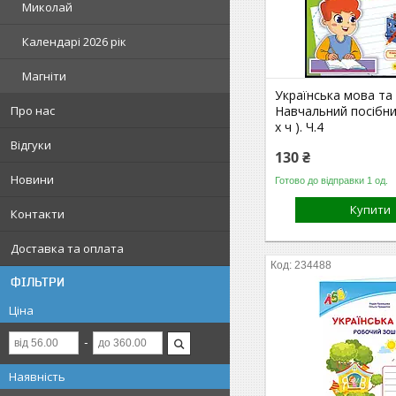
Миколай
Календарі 2026 рік
Магніти
Українська мова та
Навчальний посібник.
Про нас
х ч ). Ч.4
Відгуки
130 ₴
Новини
Готово до відправки 1 од.
Купити
Контакти
Доставка та оплата
234488
ФІЛЬТРИ
Ціна
Наявність