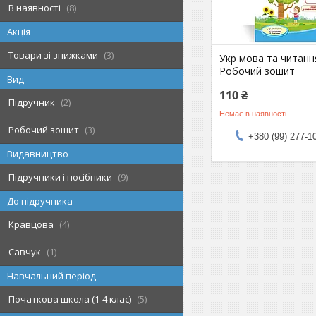
В наявності
8
Акція
Товари зі знижками
3
Укр мова та читанн
Робочий зошит
Вид
110 ₴
Підручник
2
Немає в наявності
Робочий зошит
3
+380 (99) 277-1
Видавництво
Підручники і посібники
9
До підручника
Кравцова
4
Савчук
1
Навчальний період
Початкова школа (1-4 клас)
5