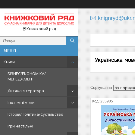
knignryd@ukr.n
📕Книжковий ряд
Українська мов
Книги
БІЗНЕС/ЕКОНОМІКА/
МЕНЕДЖМЕНТ
Дитяча література
235905
Іноземні мови
Історія/Політика/Суспільство
Ігри настільні