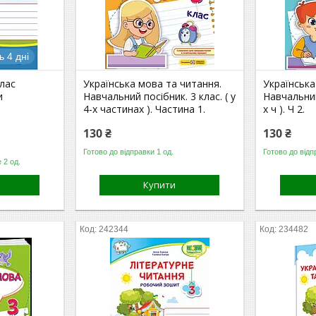
 4 дні
клас
Українська мова та читання.
Українська
и
Навчальний посібник. 3 клас. ( у
Навчальний 
4-х частинах ). Частина 1.
х ч ). Ч 2.
130 ₴
130 ₴
Готово до відправки 1 од.
Готово до відп
 2 од.
Купити
242344
234482