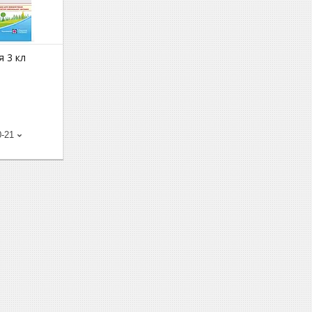
я 3 кл
0-21