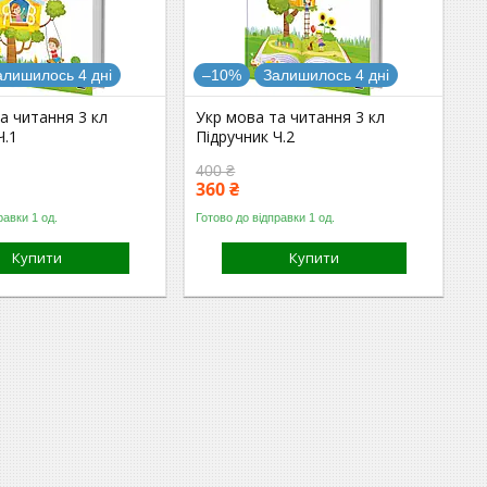
алишилось 4 дні
–10%
Залишилось 4 дні
а читання 3 кл
Укр мова та читання 3 кл
Ч.1
Підручник Ч.2
400 ₴
360 ₴
равки 1 од.
Готово до відправки 1 од.
Купити
Купити