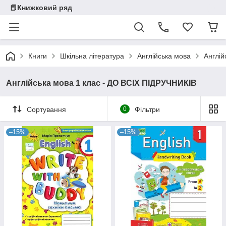
📕Книжковий ряд
Книги
Шкільна література
Англійська мова
Англій
Англійська мова 1 клас - ДО ВСІХ ПІДРУЧНИКІВ
Сортування
0
Фільтри
–15%
–15%