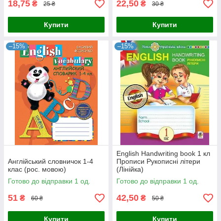
18,75
22,50
₴
₴
25 ₴
30 ₴
Купити
Купити
–15%
–15%
English Handwriting book 1 кл
Англійський словничок 1-4
Прописи Рукописні літери
клас (рос. мовою)
(Лінійка)
Готово до відправки 1 од.
Готово до відправки 1 од.
51
42,50
₴
₴
60 ₴
50 ₴
Купити
Купити