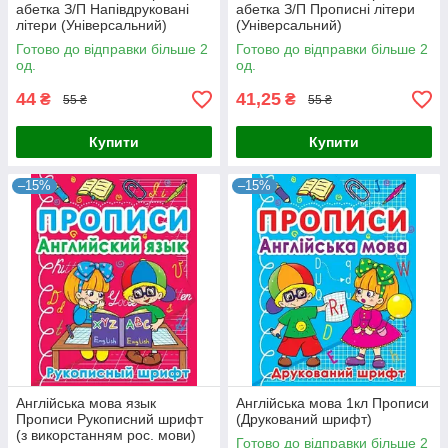
абетка З/П Напівдруковані
абетка З/П Прописні літери
літери (Універсальний)
(Універсальний)
Готово до відправки більше 2
Готово до відправки більше 2
од.
од.
44
41,25
₴
₴
55 ₴
55 ₴
Купити
Купити
–15%
–15%
Англійська мова язык
Англійська мова 1кл Прописи
Прописи Рукописний шрифт
(Друкований шрифт)
(з викорстанням рос. мови)
Готово до відправки більше 2